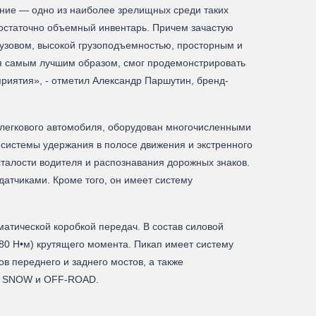
ние — одно из наиболее зрелищных среди таких
достаточно объемный инвентарь. Причем зачастую
узовом, высокой грузоподъемностью, просторным и
я самым лучшим образом, смог продемонстрировать
риятия», - отметил Александр Паршутин, бренд-
егкового автомобиля, оборудован многочисленными
 системы удержания в полосе движения и экстренного
сталости водителя и распознавания дорожных знаков.
атчиками. Кроме того, он имеет систему
матической коробкой передач. В состав силовой
80 Н•м) крутящего момента. Пикап имеет систему
 переднего и заднего мостов, а также
D, SNOW и OFF-ROAD.