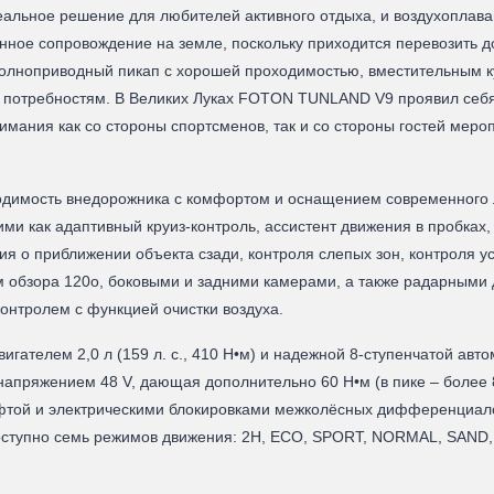
льное решение для любителей активного отдыха, и воздухоплава
нное сопровождение на земле, поскольку приходится перевозить 
 Полноприводный пикап с хорошей проходимостью, вместительным к
 потребностям. В Великих Луках FOTON TUNLAND V9 проявил себ
мания как со стороны спортсменов, так и со стороны гостей мероп
имость внедорожника с комфортом и оснащением современного л
и как адаптивный круиз-контроль, ассистент движения в пробках,
я о приближении объекта сзади, контроля слепых зон, контроля у
обзора 120о, боковыми и задними камерами, а также радарными д
онтролем с функцией очистки воздуха.
телем 2,0 л (159 л. с., 410 Н•м) и надежной 8-ступенчатой авто
 напряжением 48 V, дающая дополнительно 60 Н•м (в пике – более 
фтой и электрическими блокировками межколёсных дифференциалов
Доступно семь режимов движения: 2H, ECO, SPORT, NORMAL, SAN