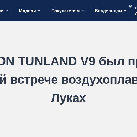
г
ии
Модели
Покупателям
Владельцам
ON TUNLAND V9 был п
й встрече воздухоплав
Луках