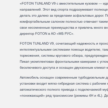
«FOTON TUNLAND V9 с вместительным кузовом — идеа
направлений. Этот вид спорта подразумевает полноце
делать это далеко за пределами асфальтовых дорог.
комфортабельным салоном полностью отвечает таким
свои несомненные преимущества и привлечь много вни
директор FOTON в АО «МБ РУС».
FOTON TUNLAND V9, сочетающий надежность и проход
интеллектуальными системами помощи водителю, таким
торможения, системы кругового обзора, предупреждени
Пикап укомплектован фронтальными камерами с углом 
бесключевого доступа и оснащен двухзонным климат-к
Автомобиль оснащен современным турбодизельным двига
установки входит мягко-гибридная система с рабочим
автоматического полного привода с подключаемой му
«понижающий» ряд трансмиссии (режимы 4H и 4L). 