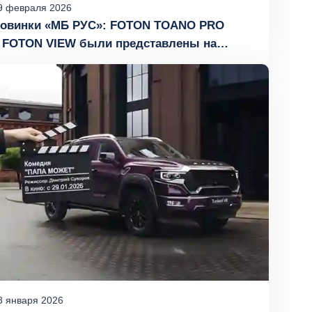
9
февраля
2026
овинки «МБ РУС»: FOTON TOANO PRO
 FOTON VIEW были представлены на
еждународном форуме FLEET WORLD 2026
8
января
2026