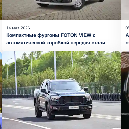
14
мая
2026
0
Компактные фургоны FOTON VIEW с
А
автоматической коробкой передач стали
о
настоящим бестселлером на российском
п
рынке уже в первый месяц продаж