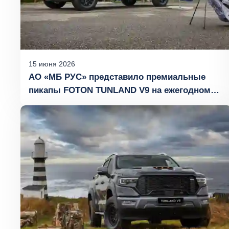
15
июня
2026
АО «МБ РУС» представило премиальные
пикапы FOTON TUNLAND V9 на ежегодном
гольф-турнире в «Агаларов Гольф &
Кантри Клуб»