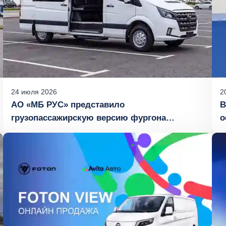
24
июля
2026
2
АО «МБ РУС» представило
В
грузопассажирскую версию фургона
о
FOTON TOANO с компоновкой сидений 5+1
«