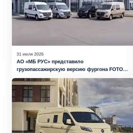
31
июля
2026
АО «МБ РУС» представило
грузопассажирскую версию фургона FOTON
TOANO с компоновкой сидений 6+1