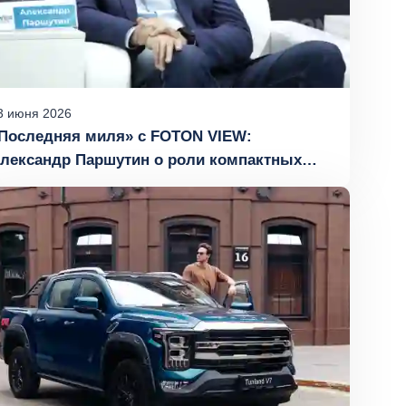
3
июня
2026
Последняя миля» с FOTON VIEW:
лександр Паршутин о роли компактных
ургонов в городской логистике