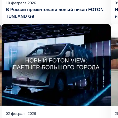
10
февраля
2026
0
В России презентовали новый пикап FOTON
Н
TUNLAND G9
и
м
02
февраля
2026
2