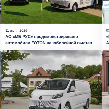
11
июня
2026
0
АО «МБ РУС» продемонстрировало
«
автомобили FOTON на юбилейной выставке
А
«День Донского поля»
ф