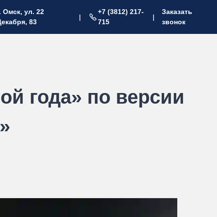
. Омск, ул. 22
+7 (3812) 217-
Заказать
|
|
Декабря, 83
715
звонок
ой года» по версии
»