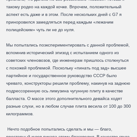
такому родео на каждой кочке. Впрочем, положительный
аспект есть даже и в этом. После нескольких дней с G7 я
приноровился замедляться перед каждым «лежачим
полицейским» чуть ли не до нуля.
Мы попытались поэкспериментировать с данной проблемой,
вспомнив исторический эпизод с испытанием одного из
советских членовозов, где инженерам пришлось столкнуться
с похожей проблемой. Поскольку «пинать под зад» высшее
партийное и государственное руководство СССР было
чревато, конструкторы решили проблему, накинув на заднюю
подрессоренную ось лимузина чугунную плиту в качестве
балласта. О массе этого дополнительного девайса ходят
разные слухи, но в любом случае плита весила от 100 до 300
килограммов.
Нечто подобное попытались сделать и мы — благо,
просторный кузов пикапа этому благоволил. В качестве груза